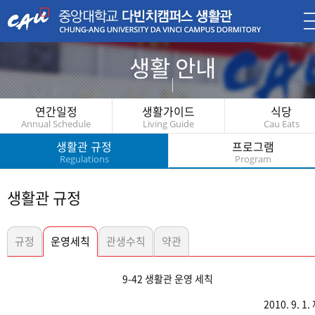
생활 안내
Living
연간일정
생활가이드
식당
Annual Schedule
Living Guide
Cau Eats
생활관 규정
프로그램
Regulations
Program
생활관 규정
규정
운영세칙
관생수칙
약관
9-42 생활관 운영 세칙
2010. 9. 1. 제