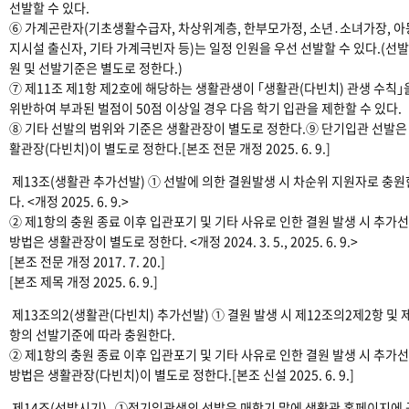
선발할 수 있다.
⑥ 가계곤란자(기초생활수급자, 차상위계층, 한부모가정, 소년․소녀가장, 
지시설 출신자, 기타 가계극빈자 등)는 일정 인원을 우선 선발할 수 있다.(선
원 및 선발기준은 별도로 정한다.)
⑦ 제11조 제1항 제2호에 해당하는 생활관생이 ｢생활관(다빈치) 관생 수칙｣
위반하여 부과된 벌점이 50점 이상일 경우 다음 학기 입관을 제한할 수 있다.
⑧ 기타 선발의 범위와 기준은 생활관장이 별도로 정한다.⑨ 단기입관 선발은
활관장(다빈치)이 별도로 정한다.[본조 전문 개정 2025. 6. 9.]
제13조(생활관 추가선발) ① 선발에 의한 결원발생 시 차순위 지원자로 충원
다. <개정 2025. 6. 9.>
② 제1항의 충원 종료 이후 입관포기 및 기타 사유로 인한 결원 발생 시 추가
방법은 생활관장이 별도로 정한다. <개정 2024. 3. 5., 2025. 6. 9.>
[본조 전문 개정 2017. 7. 20.]
[본조 제목 개정 2025. 6. 9.]
제13조의2(생활관(다빈치) 추가선발) ① 결원 발생 시 제12조의2제2항 및 
항의 선발기준에 따라 충원한다.
② 제1항의 충원 종료 이후 입관포기 및 기타 사유로 인한 결원 발생 시 추가
방법은 생활관장(다빈치)이 별도로 정한다.[본조 신설 2025. 6. 9.]
제14조(선발시기) ①정기입관생의 선발은 매학기 말에 생활관 홈페이지에