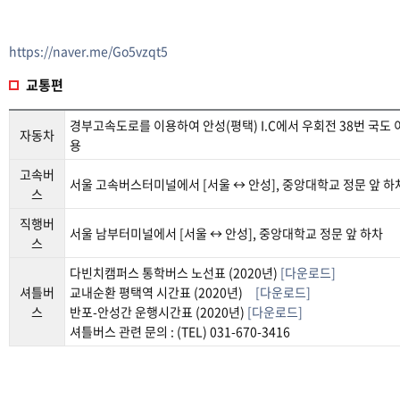
https://naver.me/Go5vzqt5
교통편
경부고속도로를 이용하여 안성(평택) I.C에서 우회전 38번 국도 
자동차
용
고속버
서울 고속버스터미널에서 [서울 ↔ 안성], 중앙대학교 정문 앞 하
스
직행버
서울 남부터미널에서 [서울 ↔ 안성], 중앙대학교 정문 앞 하차
스
다빈치캠퍼스 통학버스 노선표 (2020년)
[다운로드]
셔틀버
교내순환 평택역 시간표 (2020년)
[다운로드]
스
반포-안성간 운행시간표 (2020년)
[다운로드]
셔틀버스 관련 문의 : (TEL) 031-670-3416