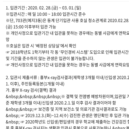
1. 입관기간 : 2020. 02. 28.(금) ~ 03. 01.(일)
※입관시간 : 매 일 10:00 ~ 18:00 입관시간 준수
※단, 703관(예지3동)은 동계 단기입관 사용 호실 청소관계로 2020.02.28
(금) 15:00 이후부터 입관 가능
※ 개인사정으로 입관기간 내 입관을 못하는 경우에는 동별 사감에게 연락
망
※호실은 입관 시 ‘배정된 상담실’에서 확인
☞ 2018학년도 1학기부터 각 동 ‘무인경비 시스템’ 도입으로 인해 입관시간
및 기간을 준수하지 않는 관생은 입관이 불가능합니다.
☞ 개인사정으로 입관기간 내 입관을 못하는 경우는 동별 사감에게 연락요
2. 입관시 제출서류 : 흉부x-ray검사결과(재학생 3개월 이내/신입생 2020.2
1. 이후), 주민등록등본(1개월 이내)
가. 흉부 X-ray 검사(결핵) 결과
&nbsp;&nbsp;&nbsp;&nbsp;※ 결핵 및 전염병 예방차원이며,입관일 
준 재학생 3개월 이내/신입생 2020.2.1.일 이후 검사 결과이어야 함
&nbsp;&nbsp;☞ 보건증 및 지역 보건소 및 의료기관 검사결과로도 가능
&nbsp; ☞ 2019.12.3.(화)~12.4(수) 검진한 관생은 명단확인 후 입관 가
&nbsp; ☞ 2020학년도 신입생/편입생의 경우 학교에 제출하는 건강검진 
목 중 흉부X-ray 검사지는 생활관 입관시 중복으로 사용가능하니,&nbsp;