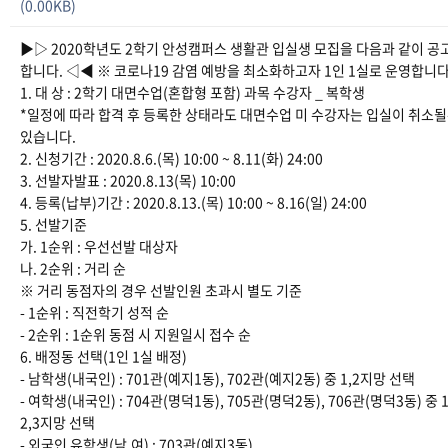
(0.00KB)
▶▷ 2020학년도 2학기 안성캠퍼스 생활관 입실생 모집을 다음과 같이 공
합니다. ◁◀ ※ 코로나19 감염 예방을 최소화하고자 1인 1실로 운영합니다
1. 대 상 : 2학기 대면수업(혼합형 포함) 과목 수강자 _ 복학생
*일정에 따라 합격 후 등록한 상태라도 대면수업 미 수강자는 입실이 취소
있습니다.
2. 신청기간 : 2020.8.6.(목) 10:00 ~ 8.11(화) 24:00
3. 선발자발표 : 2020.8.13(목) 10:00
4. 등록(납부)기간 : 2020.8.13.(목) 10:00 ~ 8.16(일) 24:00
5. 선발기준
가. 1순위 : 우선선발 대상자
나. 2순위 : 거리 순
※ 거리 동점자의 경우 선발인원 초과시 별도 기준
- 1순위 : 직전학기 성적 순
- 2순위 : 1순위 동점 시 지원일시 접수 순
6. 배정동 선택(1인 1실 배정)
- 남학생(내국인) : 701관(예지1동), 702관(예지2동) 중 1,2지망 선택
- 여학생(내국인) : 704관(명덕1동), 705관(명덕2동), 706관(명덕3동) 중 1
2,3지망 선택
- 외국인 유학생(남,여) : 703관(예지3동)